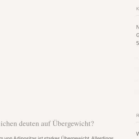
N
G
5
chen deuten auf Übergewicht?
W
 von Adipositas ist starkes Übergewicht. Allerdings