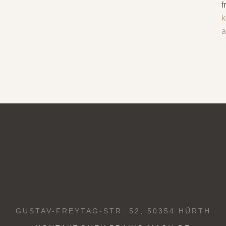
f
k
GUSTAV-FREYTAG-STR. 52, 50354 HÜRTH